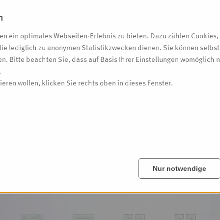
r der St. Patrokli DomBauVerein Soest e.V.
n
uftragsvergabe für den Patrokli-Schrein an den Goldschmied Zigefird
ter Wiesenkirche.
n ein optimales Webseiten-Erlebnis zu bieten. Dazu zählen Cookies, d
die lediglich zu anonymen Statistikzwecken dienen. Sie können selbs
n. Bitte beachten Sie, dass auf Basis Ihrer Einstellungen womöglich n
.
eren wollen, klicken Sie rechts oben in dieses Fenster.
Nur notwendige