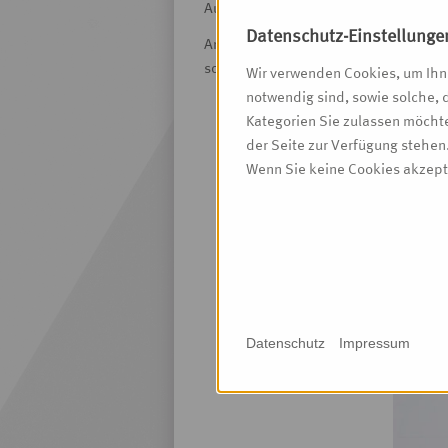
Auslober dieses Ideenwettbewerbes wa
Datenschutz-Einstellunge
Anlass war die 700. Wiederkehr der A
sowie die Grundsteinlegung der Soes
Wir verwenden Cookies, um Ihne
notwendig sind, sowie solche, 
Kategorien Sie zulassen möchte
der Seite zur Verfügung stehen
Wenn Sie keine Cookies akzepti
Datenschutz
Impressum