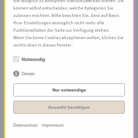
die lediglich zu anonymen Statistikzwecken dienen. Sie
insbesondere im Rahmen
können selbst entscheiden, welche Kategorien Sie
von Renovierungen stellt, ist
zulassen möchten. Bitte beachten Sie, dass auf Basis
mein hauptsächliches
Ihrer Einstellungen womöglich nicht mehr alle
Arbeitsgebiet. Überwiegend
Funktionalitäten der Seite zur Verfügung stehen.
in der Erzdiözese Paderborn
Wenn Sie keine Cookies akzeptieren wollen, klicken Sie
konnte ich bei zahlreichen
rechts oben in dieses Fenster.
Kirchenrenovierungen
mitwirken.
Notwendig
Oftmals stellt sich hier eine vielschichtige Aufgabe
Details
Vorhandenes weiter verwenden oder als Ausgangspunkt
einer neuen Arbeit nehmen, Räume akzentuieren, ihnen
Nur notwendige
Achsen und Bezugspunkte zurückgeben, gewandelte
liturgische Auffassungen und sich verändernde Wünsche
Auswahl bestätigen
und Ansprüche der Kirchenbesucher erkennen und all
diese Ansätze verbinden und zu einem Ganzen führen.
Datenschutz
Impressum
Merkmal der von mir renovierten und neu gestalteten
Kirchenräume ist, dass von ihnen oft eine große Ruhe