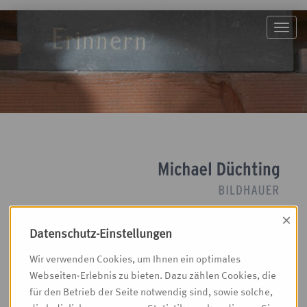
Toggl
navig
×
Kirchenräume
Datenschutz-Einstellungen
Wir verwenden Cookies, um Ihnen ein optimales
Die Gestaltung von
Webseiten-Erlebnis zu bieten. Dazu zählen Cookies, die
Kirchenräumen, eine
für den Betrieb der Seite notwendig sind, sowie solche,
Aufgabe die sich heute